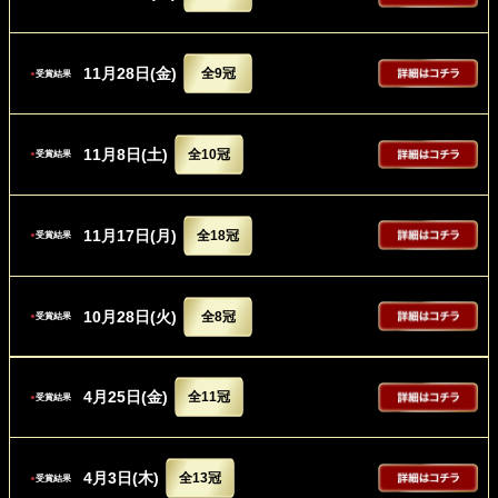
11月28日(金)
全9冠
●
受賞結果
11月8日(土)
全10冠
●
受賞結果
11月17日(月)
全18冠
●
受賞結果
10月28日(火)
全8冠
●
受賞結果
4月25日(金)
全11冠
●
受賞結果
4月3日(木)
全13冠
●
受賞結果