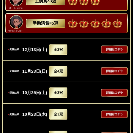
主演賞×3冠
準助演賞×5冠
12月13日(土)
全2冠
●
受賞結果
11月23日(日)
全4冠
●
受賞結果
10月25日(土)
全2冠
●
受賞結果
10月23日(木)
全3冠
●
受賞結果