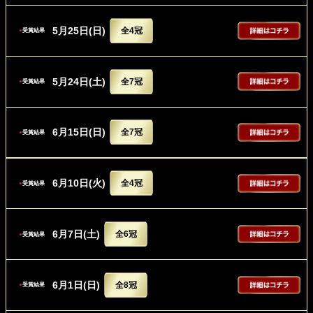
5月25日(日)
全4冠
●
受賞結果
5月24日(土)
全7冠
●
受賞結果
6月15日(日)
全7冠
●
受賞結果
6月10日(火)
全4冠
●
受賞結果
6月7日(土)
全6冠
●
受賞結果
6月1日(日)
全8冠
●
受賞結果