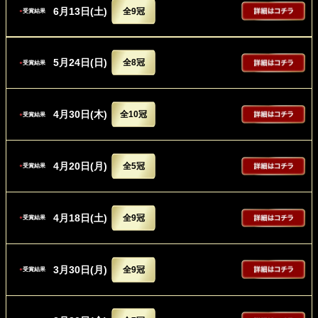
6月13日(土)
全9冠
●
受賞結果
5月24日(日)
全8冠
●
受賞結果
4月30日(木)
全10冠
●
受賞結果
4月20日(月)
全5冠
●
受賞結果
4月18日(土)
全9冠
●
受賞結果
3月30日(月)
全9冠
●
受賞結果