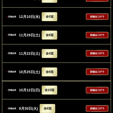
12月10日(水)
全5冠
●
受賞結果
11月29日(土)
全8冠
●
受賞結果
11月22日(土)
全4冠
●
受賞結果
10月25日(土)
全8冠
●
受賞結果
10月12日(日)
全10冠
●
受賞結果
9月30日(火)
全6冠
●
受賞結果