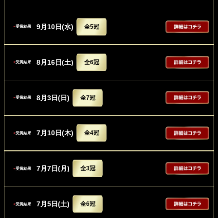
9月10日(水)
全5冠
●
受賞結果
8月16日(土)
全6冠
●
受賞結果
8月3日(日)
全7冠
●
受賞結果
7月10日(木)
全4冠
●
受賞結果
7月7日(月)
全3冠
●
受賞結果
7月5日(土)
全6冠
●
受賞結果