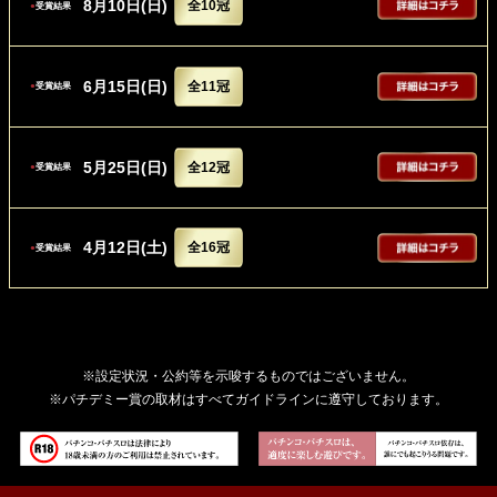
8月10日(日)
全10冠
●
受賞結果
6月15日(日)
全11冠
●
受賞結果
5月25日(日)
全12冠
●
受賞結果
4月12日(土)
全16冠
●
受賞結果
※設定状況・公約等を示唆するものではございません。
※パチデミー賞の取材はすべてガイドラインに遵守しております。