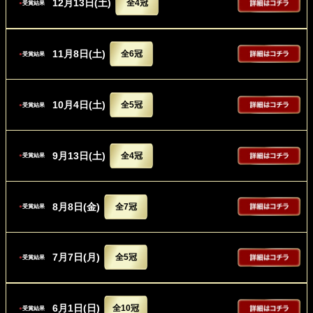
12月13日(土)
全4冠
●
受賞結果
11月8日(土)
全6冠
●
受賞結果
10月4日(土)
全5冠
●
受賞結果
9月13日(土)
全4冠
●
受賞結果
8月8日(金)
全7冠
●
受賞結果
7月7日(月)
全5冠
●
受賞結果
6月1日(日)
全10冠
●
受賞結果