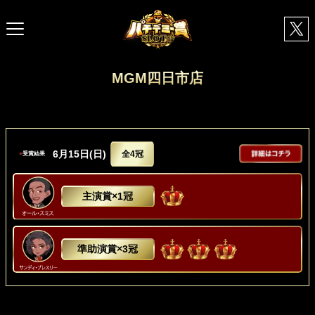
MGM四日市店
6月15日(日)
全4冠
●
受賞結果
主演賞×1冠
準助演賞×3冠