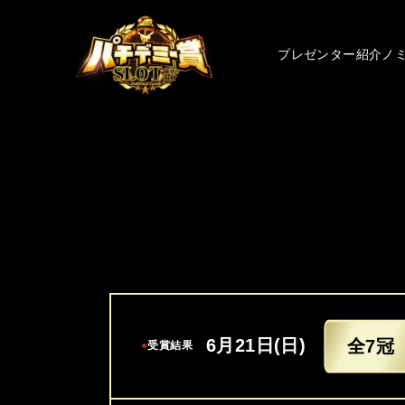
プレゼンター紹介
ノ
6月21日(日)
全7冠
●
受賞結果