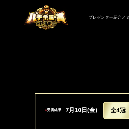
プレゼンター紹介
ノ
7月10日(金)
全4冠
●
受賞結果