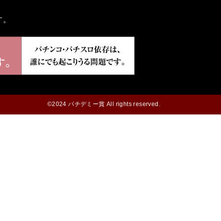
す。
©2024 パチデミー賞 All rights reserved.