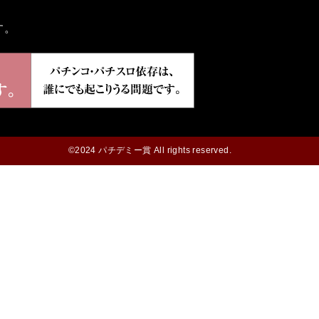
す。
©2024 パチデミー賞 All rights reserved.