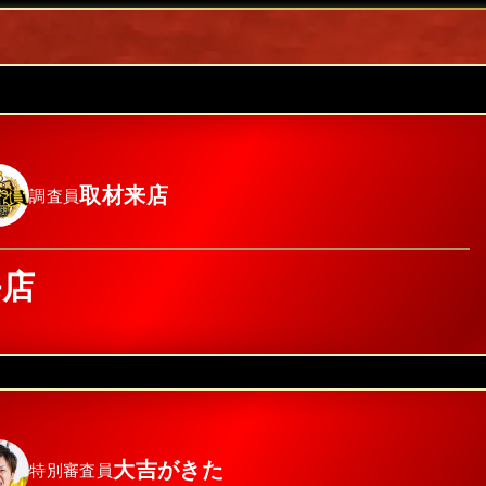
取材来店
調査員
海店
大吉がきた
特別審査員