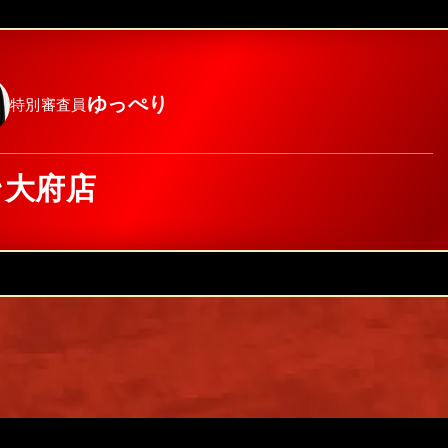
ゆっぺり
特別審査員
ン大府店