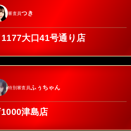
つき
審査員
177大口41号通り店
ふぅちゃん
特別審査員
1000津島店