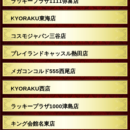
ラッキープラザ1111弥富店
KYORAKU東海店
コスモジャパン三谷店
プレイランドキャッスル熱田店
メガコンコルド555西尾店
KYORAKU西店
ラッキープラザ1000津島店
キング会館名東店