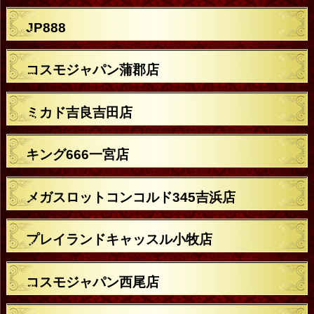
JP888
コスモジャパン蒲郡店
ミカド吉良吉田店
キング666一宮店
メガスロットコンコルド345吉浜店
プレイランドキャッスル小牧店
コスモジャパン西尾店