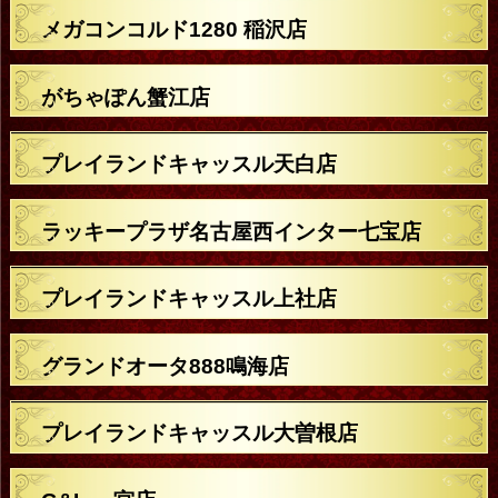
メガコンコルド1280 稲沢店
がちゃぽん蟹江店
プレイランドキャッスル天白店
ラッキープラザ名古屋西インター七宝店
プレイランドキャッスル上社店
グランドオータ888鳴海店
プレイランドキャッスル大曽根店