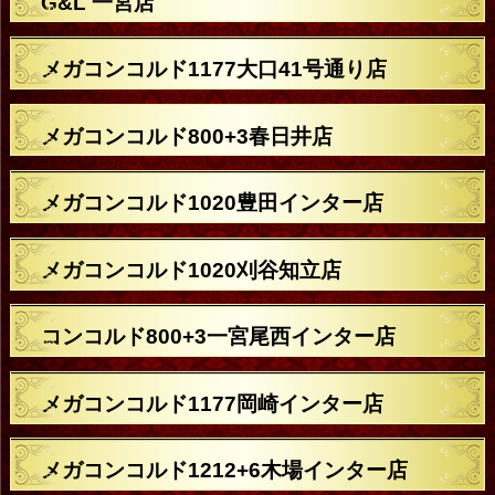
G&L 一宮店
メガコンコルド1177大口41号通り店
メガコンコルド800+3春日井店
メガコンコルド1020豊田インター店
メガコンコルド1020刈谷知立店
コンコルド800+3一宮尾西インター店
メガコンコルド1177岡崎インター店
メガコンコルド1212+6木場インター店