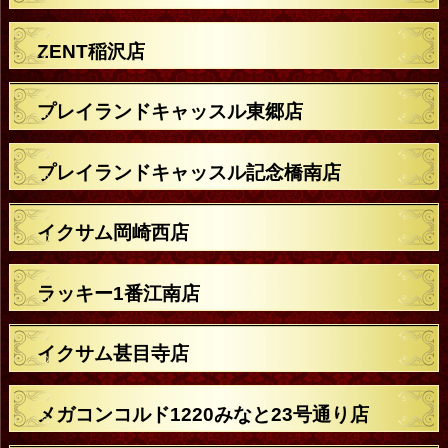
ZENT稲沢店
プレイランドキャッスル東郷店
プレイランドキャッスル記念橋南店
イクサム岡崎西店
ラッキー1番江南店
イクサム甚目寺店
メガコンコルド1220みなと23号通り店