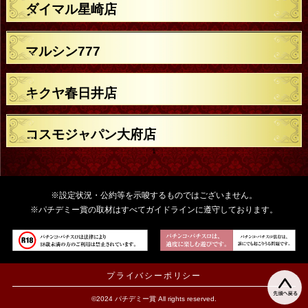
ダイマル星崎店
マルシン777
キクヤ春日井店
コスモジャパン大府店
1
※設定状況・公約等を示唆するものではございません。
※パチデミー賞の取材はすべてガイドラインに遵守しております。
プライバシーポリシー
©2024 パチデミー賞 All rights reserved.