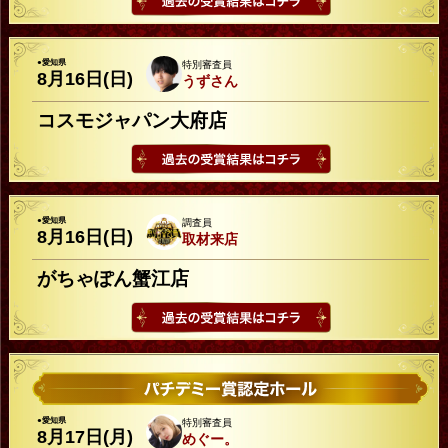
●愛知県
特別審査員
8月16日(日)
うずさん
コスモジャパン大府店
●愛知県
調査員
8月16日(日)
取材来店
がちゃぽん蟹江店
●愛知県
特別審査員
8月17日(月)
めぐー。