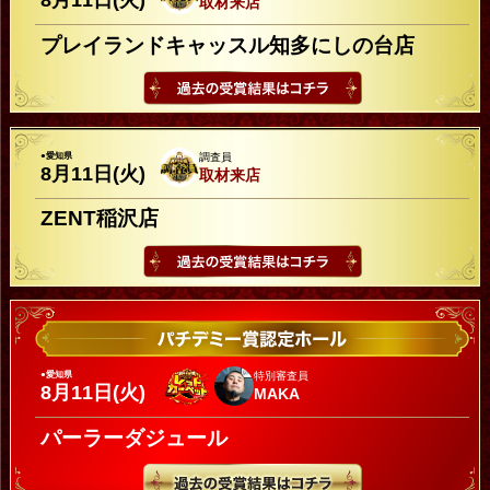
8月11日(火)
取材来店
プレイランドキャッスル知多にしの台店
●愛知県
調査員
8月11日(火)
取材来店
ZENT稲沢店
●愛知県
特別審査員
8月11日(火)
MAKA
パーラーダジュール