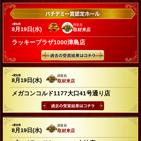
●愛知県
調査員
8月19日(水)
取材来店
ラッキープラザ1000津島店
●愛知県
調査員
8月19日(水)
取材来店
メガコンコルド1177大口41号通り店
●愛知県
調査員
8月19日(水)
取材来店