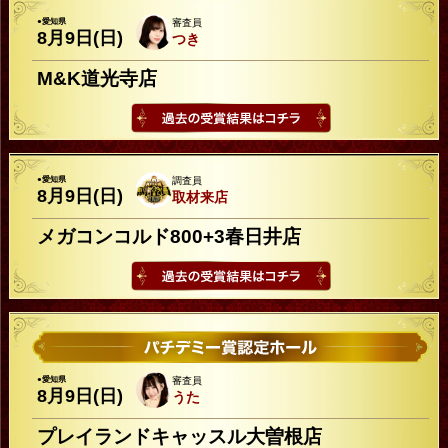
●愛知県
審査員
8月9日(日)
つき
M&K道光寺店
●愛知県
調査員
8月9日(日)
取材来店
メガコンコルド800+3春日井店
●愛知県
審査員
8月9日(日)
うた
プレイランドキャッスル大曽根店