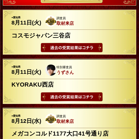
●愛知県
調査員
8月11日(火)
取材来店
コスモジャパン三谷店
●愛知県
特別審査員
8月11日(火)
うずさん
KYORAKU西店
●愛知県
調査員
8月12日(水)
取材来店
メガコンコルド1177大口41号通り店