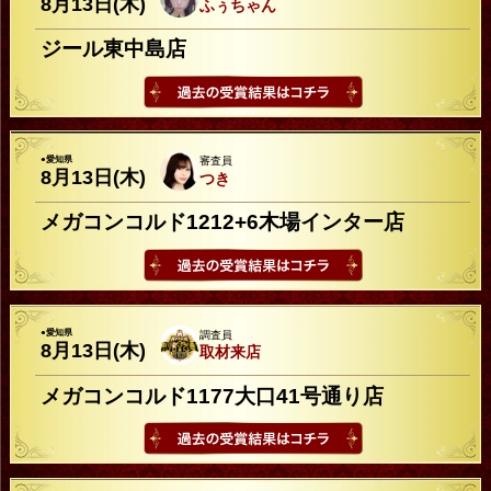
8月13日(木)
ふぅちゃん
ジール東中島店
●愛知県
審査員
8月13日(木)
つき
メガコンコルド1212+6木場インター店
●愛知県
調査員
8月13日(木)
取材来店
メガコンコルド1177大口41号通り店