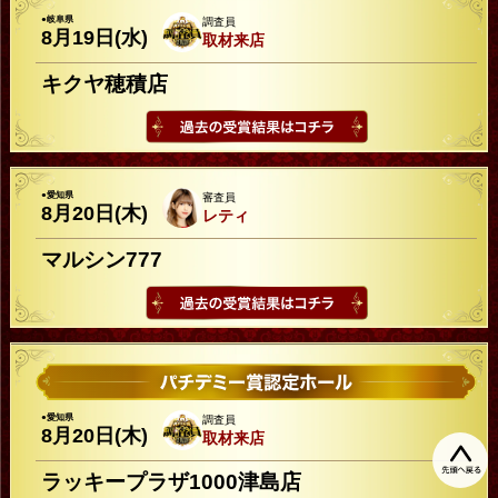
●岐阜県
調査員
8月19日(水)
取材来店
キクヤ穂積店
●愛知県
審査員
8月20日(木)
レティ
マルシン777
●愛知県
調査員
8月20日(木)
取材来店
ラッキープラザ1000津島店