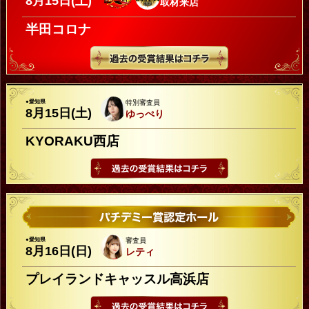
8月15日(土)
取材来店
半田コロナ
●愛知県
特別審査員
8月15日(土)
ゆっぺり
KYORAKU西店
●愛知県
審査員
8月16日(日)
レティ
プレイランドキャッスル高浜店