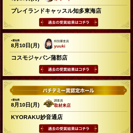
プレイランドキャッスル知多東海店
●愛知県
特別審査員
8月10日(月)
yuuki
コスモジャパン蒲郡店
●愛知県
調査員
8月10日(月)
取材来店
KYORAKU妙音通店