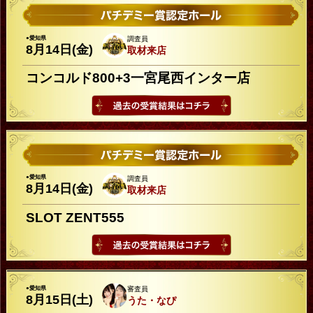
●愛知県
調査員
8月14日(金)
取材来店
コンコルド800+3一宮尾西インター店
●愛知県
調査員
8月14日(金)
取材来店
SLOT ZENT555
●愛知県
審査員
8月15日(土)
うた・なぴ