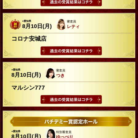
●愛知県
審査員
8月10日(月)
レティ
コロナ安城店
●愛知県
審査員
8月10日(月)
つき
マルシン777
●愛知県
特別審査員
8月10日(月)
ゆっぺり