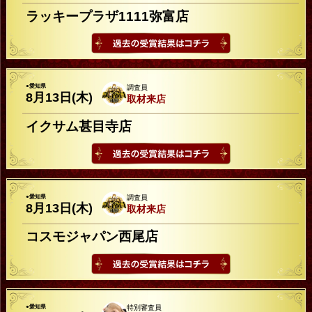
ラッキープラザ1111弥富店
●愛知県
調査員
8月13日(木)
取材来店
イクサム甚目寺店
●愛知県
調査員
8月13日(木)
取材来店
コスモジャパン西尾店
●愛知県
特別審査員