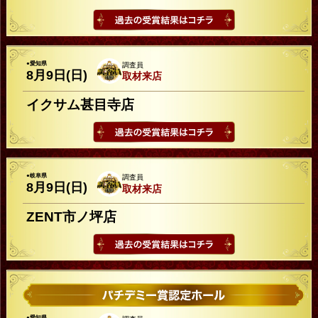
●愛知県
調査員
8月9日(日)
取材来店
イクサム甚目寺店
●岐阜県
調査員
8月9日(日)
取材来店
ZENT市ノ坪店
●愛知県