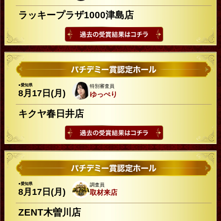
ラッキープラザ1000津島店
●愛知県
特別審査員
8月17日(月)
ゆっぺり
キクヤ春日井店
●愛知県
調査員
8月17日(月)
取材来店
ZENT木曽川店