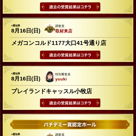
●愛知県
調査員
8月16日(日)
取材来店
メガコンコルド1177大口41号通り店
●愛知県
特別審査員
8月16日(日)
yuuki
プレイランドキャッスル小牧店
●愛知県
調査員