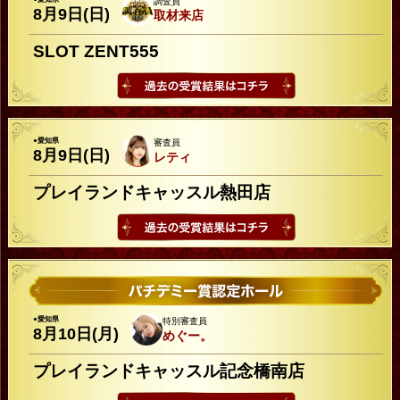
調査員
8月9日(日)
取材来店
SLOT ZENT555
●愛知県
審査員
8月9日(日)
レティ
プレイランドキャッスル熱田店
●愛知県
特別審査員
8月10日(月)
めぐー。
プレイランドキャッスル記念橋南店