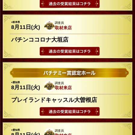
●岐阜県
調査員
8月11日(火)
取材来店
パチンココロナ大垣店
●愛知県
調査員
8月11日(火)
取材来店
プレイランドキャッスル大曽根店
●愛知県
調査員