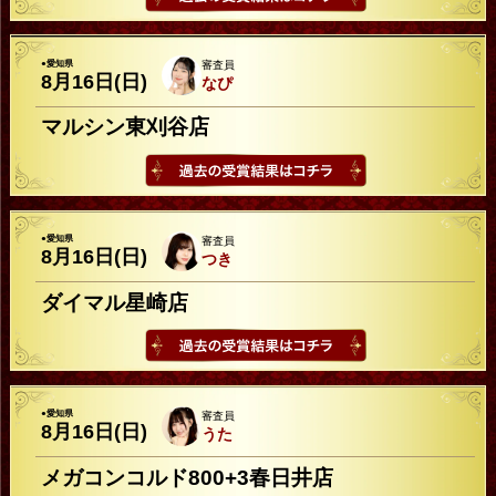
●愛知県
審査員
8月16日(日)
なぴ
マルシン東刈谷店
●愛知県
審査員
8月16日(日)
つき
ダイマル星崎店
●愛知県
審査員
8月16日(日)
うた
メガコンコルド800+3春日井店