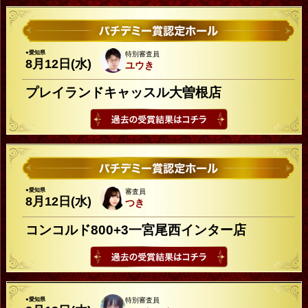
●愛知県
特別審査員
8月12日(水)
ユウき
プレイランドキャッスル大曽根店
●愛知県
審査員
8月12日(水)
つき
コンコルド800+3一宮尾西インター店
●愛知県
特別審査員