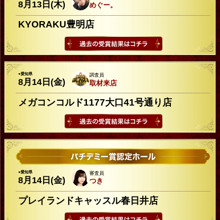
8月13日(木)
めぐー。
KYORAKU豊明店
●愛知県
調査員
8月14日(金)
取材来店
メガコンコルド1177大口41号通り店
●愛知県
審査員
8月14日(金)
つき
プレイランドキャッスル春日井店