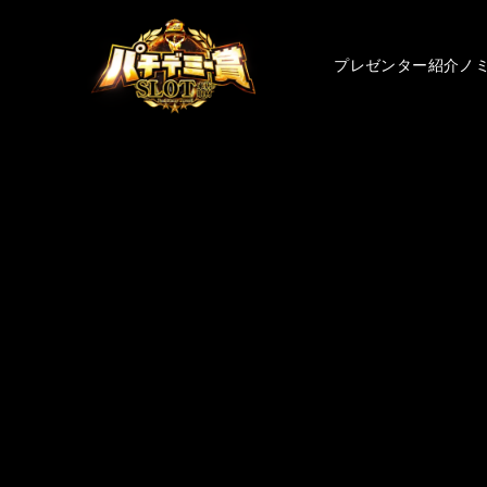
プレゼンター紹介
ノ