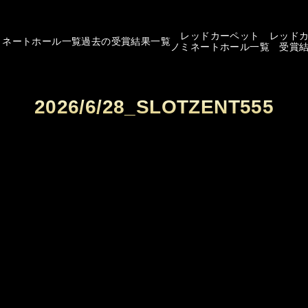
レッドカーペット
レッド
ミネートホール一覧
過去の受賞結果一覧
ノミネートホール一覧
受賞
2026/6/28_SLOTZENT555