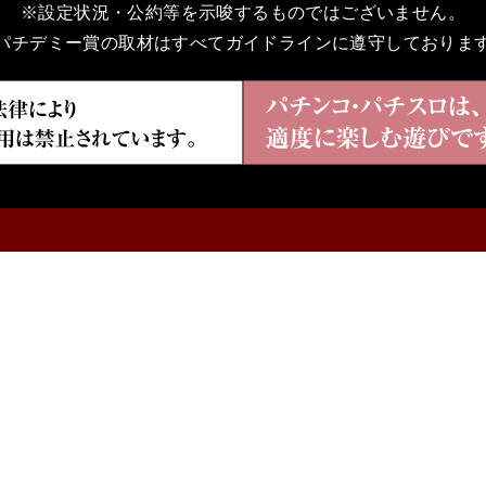
※設定状況・公約等を示唆するものではございません。
パチデミー賞の取材はすべてガイドラインに遵守しておりま