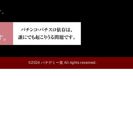
す。
©2024 パチデミー賞 All rights reserved.